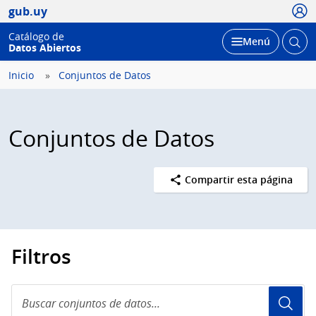
Usua
gub.uy
Catálogo de
Abrir
Desplegar
Menú
Datos Abiertos
busc
Inicio
Conjuntos de Datos
Conjuntos de Datos
Compartir esta página
Filtros
Buscar
conjuntos