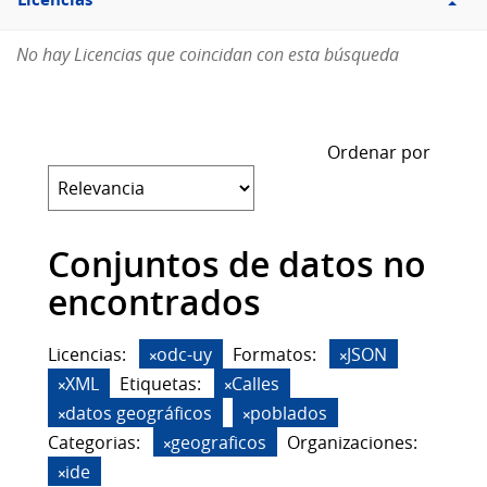
Licencias
No hay Licencias que coincidan con esta búsqueda
Ordenar por
Conjuntos de datos no
encontrados
Licencias:
odc-uy
Formatos:
JSON
XML
Etiquetas:
Calles
datos geográficos
poblados
Categorias:
geograficos
Organizaciones:
ide