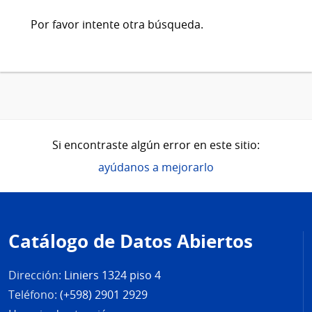
Por favor intente otra búsqueda.
Si encontraste algún error en este sitio:
ayúdanos a mejorarlo
Pie
de
Catálogo de Datos Abiertos
página
Dirección:
Liniers 1324 piso 4
Teléfono:
(+598) 2901 2929