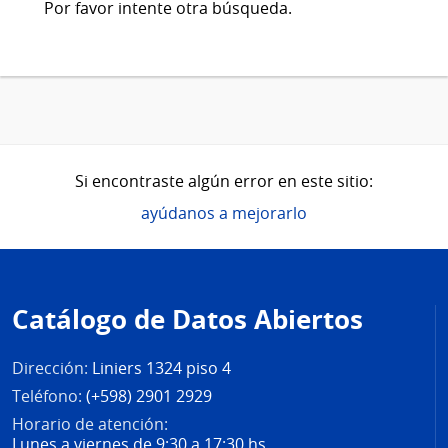
Por favor intente otra búsqueda.
Si encontraste algún error en este sitio:
ayúdanos a mejorarlo
Pie
de
Catálogo de Datos Abiertos
página
Dirección:
Liniers 1324 piso 4
Teléfono:
(+598) 2901 2929
Horario de atención:
Lunes a viernes de 9:30 a 17:30 hs.