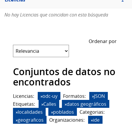
Licencias
No hay Licencias que coincidan con esta búsqueda
Ordenar por
Conjuntos de datos no
encontrados
Licencias:
odc-uy
Formatos:
JSON
Etiquetas:
Calles
datos geográficos
localidades
poblados
Categorias:
geograficos
Organizaciones:
ide