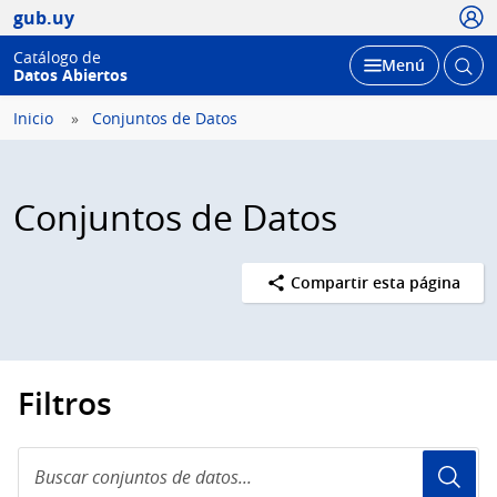
Usua
gub.uy
Catálogo de
Abrir
Desplegar
Menú
Datos Abiertos
busc
Inicio
Conjuntos de Datos
Conjuntos de Datos
Compartir esta página
Filtros
Buscar
conjuntos