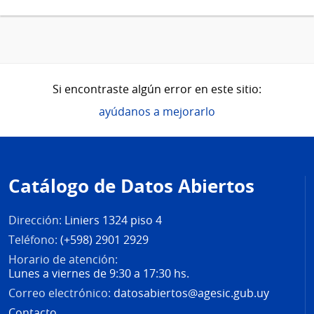
Si encontraste algún error en este sitio:
ayúdanos a mejorarlo
Pie
de
Catálogo de Datos Abiertos
página
Dirección:
Liniers 1324 piso 4
Teléfono:
(+598) 2901 2929
Horario de atención:
Lunes a viernes de 9:30 a 17:30 hs.
Correo electrónico:
datosabiertos@agesic.gub.uy
Contacto