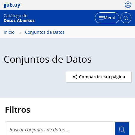
Usua
gub.uy
Catálogo de
Abrir
Desplegar
Menú
Datos Abiertos
busc
Inicio
Conjuntos de Datos
Conjuntos de Datos
Compartir esta página
Filtros
Buscar
conjuntos