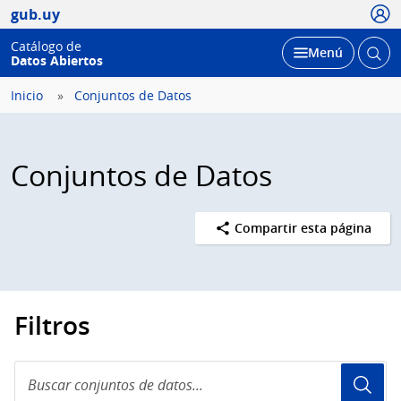
Usua
gub.uy
Catálogo de
Abrir
Desplegar
Menú
Datos Abiertos
busc
Inicio
Conjuntos de Datos
Conjuntos de Datos
Compartir esta página
Filtros
Buscar
conjuntos