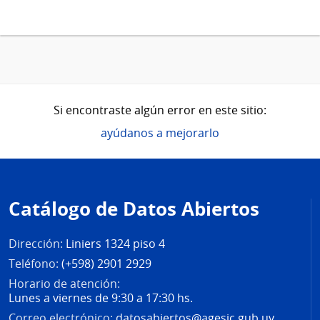
Si encontraste algún error en este sitio:
ayúdanos a mejorarlo
Pie
de
Catálogo de Datos Abiertos
página
Dirección:
Liniers 1324 piso 4
Teléfono:
(+598) 2901 2929
Horario de atención:
Lunes a viernes de 9:30 a 17:30 hs.
Correo electrónico:
datosabiertos@agesic.gub.uy