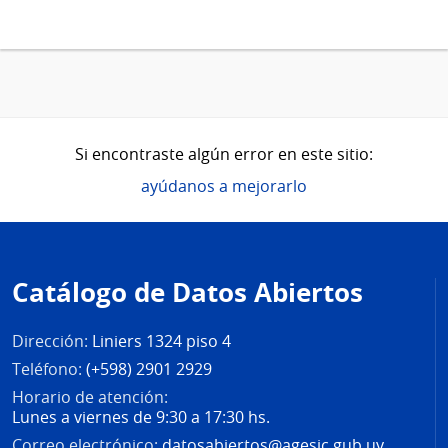
Si encontraste algún error en este sitio:
ayúdanos a mejorarlo
Pie
de
Catálogo de Datos Abiertos
página
Dirección:
Liniers 1324 piso 4
Teléfono:
(+598) 2901 2929
Horario de atención:
Lunes a viernes de 9:30 a 17:30 hs.
Correo electrónico:
datosabiertos@agesic.gub.uy