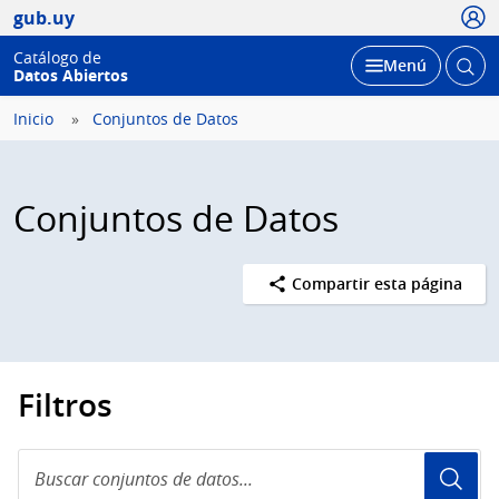
Usua
gub.uy
Catálogo de
Abrir
Desplegar
Menú
Datos Abiertos
busc
Inicio
Conjuntos de Datos
Conjuntos de Datos
Compartir esta página
Filtros
Buscar
conjuntos