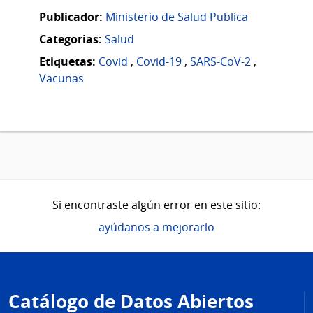
Publicador:
Ministerio de Salud Publica
Categorias:
Salud
Etiquetas:
Covid
,
Covid-19
,
SARS-CoV-2
,
Vacunas
Si encontraste algún error en este sitio:
ayúdanos a mejorarlo
Pie
de
Catálogo de Datos Abiertos
página