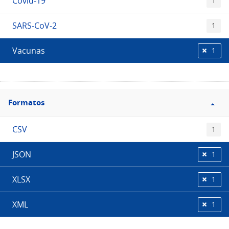
Covid-19
1
SARS-CoV-2
1
Vacunas
1
Filtro
Formatos
Formatos
CSV
1
JSON
1
XLSX
1
XML
1