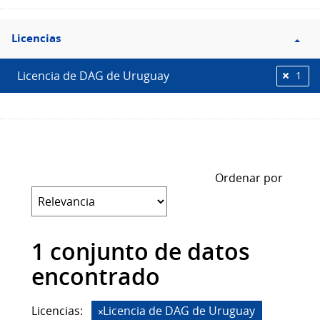
Filtro
Licencias
Licencias
Licencia de DAG de Uruguay
1
Ordenar por
1 conjunto de datos
encontrado
Licencias:
Licencia de DAG de Uruguay