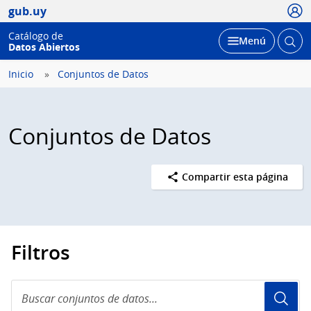
Usua
gub.uy
Catálogo de
Abrir
Desplegar
Menú
Datos Abiertos
busc
Inicio
Conjuntos de Datos
Conjuntos de Datos
Compartir esta página
Filtros
Buscar
conjuntos