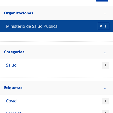
de
Filtro
datos...
Organizaciones
Organizaciones
Ministerio de Salud Publica
1
Filtro
Categorias
Categorias
Salud
1
Filtro
Etiquetas
Etiquetas
Covid
1