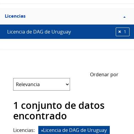
Filtro
Licencias
Licencias
Licencia de DAG de Uruguay
1
Ordenar por
1 conjunto de datos
encontrado
Licencias:
Licencia de DAG de Uruguay