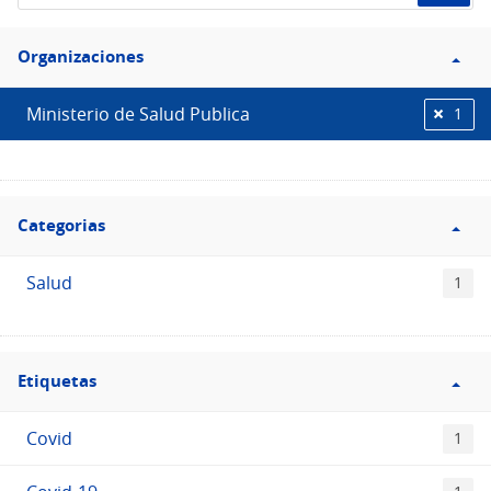
de
Filtro
datos...
Organizaciones
Organizaciones
Ministerio de Salud Publica
1
Filtro
Categorias
Categorias
Salud
1
Filtro
Etiquetas
Etiquetas
Covid
1