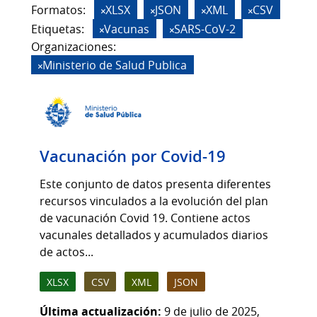
Formatos:
XLSX
JSON
XML
CSV
Etiquetas:
Vacunas
SARS-CoV-2
Organizaciones:
Ministerio de Salud Publica
Vacunación por Covid-19
Este conjunto de datos presenta diferentes
recursos vinculados a la evolución del plan
de vacunación Covid 19. Contiene actos
vacunales detallados y acumulados diarios
de actos...
XLSX
CSV
XML
JSON
Última actualización:
9 de julio de 2025,