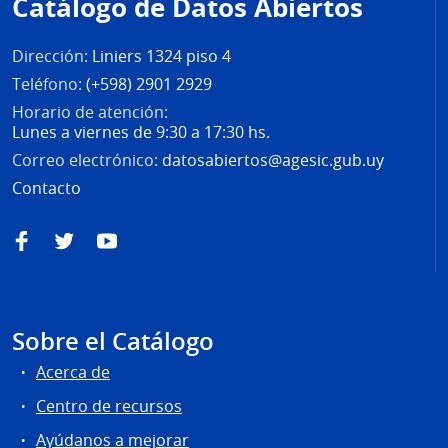
Catálogo de Datos Abiertos
página
Dirección:
Liniers 1324 piso 4
Teléfono:
(+598) 2901 2929
Horario de atención:
Lunes a viernes de 9:30 a 17:30 hs.
Correo electrónico:
datosabiertos@agesic.gub.uy
Contacto
Facebook
Twitter
YouTube
Sobre el Catálogo
Acerca de
Centro de recursos
Ayúdanos a mejorar