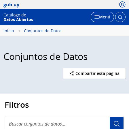
Usua
gub.uy
Catálogo de
Abrir
Desplegar
Menú
Datos Abiertos
busc
Inicio
Conjuntos de Datos
Conjuntos de Datos
Compartir esta página
Filtros
Buscar
conjuntos