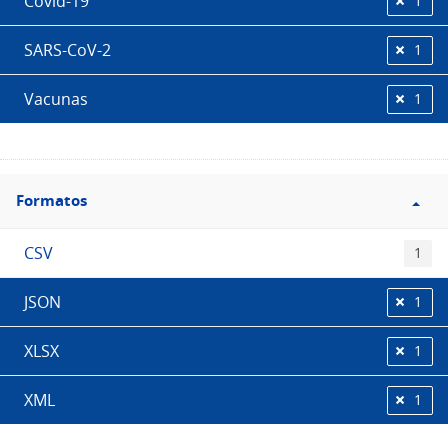
Covid-19
1
SARS-CoV-2
1
Vacunas
1
Filtro
Formatos
Formatos
CSV
1
JSON
1
XLSX
1
XML
1