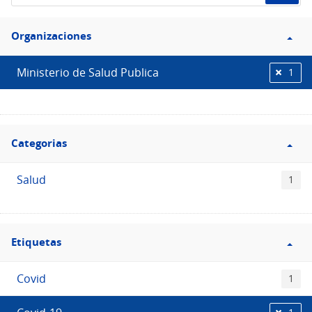
de
Filtro
datos...
Organizaciones
Organizaciones
Ministerio de Salud Publica
1
Filtro
Categorias
Categorias
Salud
1
Filtro
Etiquetas
Etiquetas
Covid
1