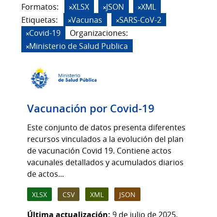
Formatos:
XLSX
JSON
XML
Etiquetas:
Vacunas
SARS-CoV-2
Covid-19
Organizaciones:
Ministerio de Salud Publica
Vacunación por Covid-19
Este conjunto de datos presenta diferentes
recursos vinculados a la evolución del plan
de vacunación Covid 19. Contiene actos
vacunales detallados y acumulados diarios
de actos...
XLSX
CSV
XML
JSON
Última actualización:
9 de julio de 2025,