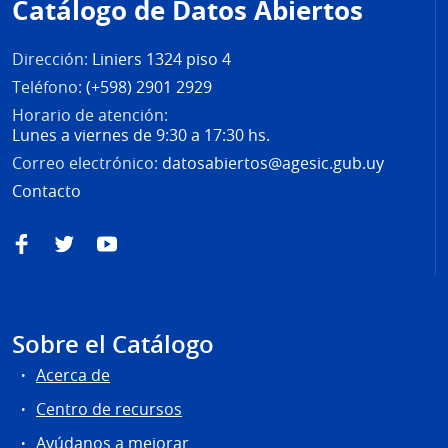
Catálogo de Datos Abiertos
página
Dirección:
Liniers 1324 piso 4
Teléfono:
(+598) 2901 2929
Horario de atención:
Lunes a viernes de 9:30 a 17:30 hs.
Correo electrónico:
datosabiertos@agesic.gub.uy
Contacto
Facebook
Twitter
YouTube
Sobre el Catálogo
Acerca de
Centro de recursos
Ayúdanos a mejorar