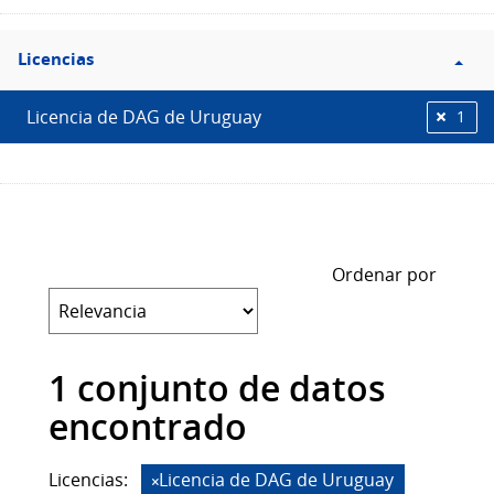
Filtro
Licencias
Licencias
Licencia de DAG de Uruguay
1
Ordenar por
1 conjunto de datos
encontrado
Licencias:
Licencia de DAG de Uruguay