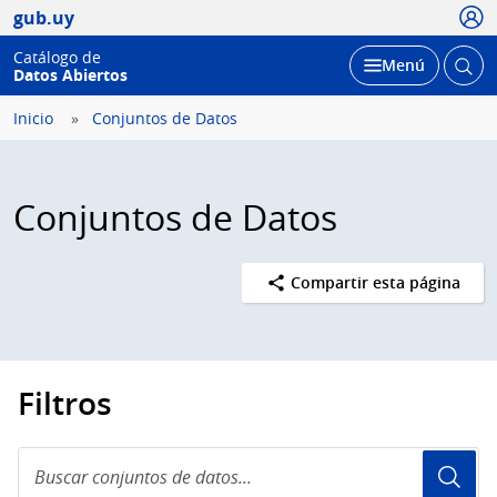
Usua
gub.uy
Catálogo de
Abrir
Desplegar
Menú
Datos Abiertos
busc
Inicio
Conjuntos de Datos
Conjuntos de Datos
Compartir esta página
Filtros
Buscar
conjuntos