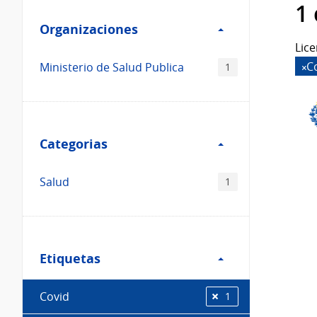
Filtro
datos...
1
Organizaciones
Organizaciones
Lice
C
Ministerio de Salud Publica
1
Filtro
Categorias
Categorias
Salud
1
Filtro
Etiquetas
Etiquetas
Covid
1