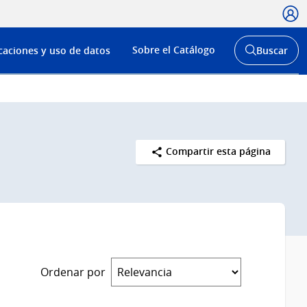
Usua
Menú
Sobre el Catálogo
caciones y uso de datos
Buscar
de
Abrir
buscador
navega
y
Compartir esta página
Ordenar por