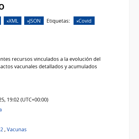
o
XML
JSON
Etiquetas:
Covid
ntes recursos vinculados a la evolución del
 actos vacunales detallados y acumulados
025, 19:02 (UTC+00:00)
a
-2
,
Vacunas