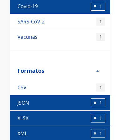
Covid-19
1
SARS-CoV-2
1
Vacunas
1
Filtro
Formatos
Formatos
CSV
1
JSON
1
XLSX
1
XML
1