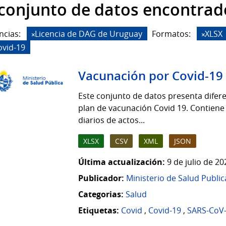
 conjunto de datos encontrad
ncias:
Licencia de DAG de Uruguay
Formatos:
XLSX
ovid-19
Vacunación por Covid-19
Este conjunto de datos presenta difere
plan de vacunación Covid 19. Contiene
diarios de actos...
XLSX
CSV
XML
JSON
Última actualización:
9 de julio de 2
Publicador:
Ministerio de Salud Public
Categorias:
Salud
Etiquetas:
Covid
,
Covid-19
,
SARS-CoV