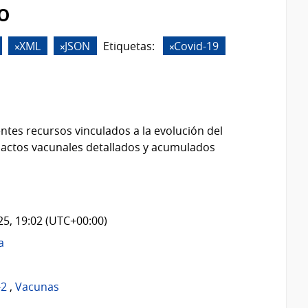
o
XML
JSON
Etiquetas:
Covid-19
ntes recursos vinculados a la evolución del
 actos vacunales detallados y acumulados
025, 19:02 (UTC+00:00)
a
-2
,
Vacunas