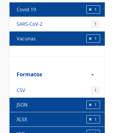
Covid-19
1
SARS-CoV-2
1
Vacunas
1
Filtro
Formatos
Formatos
CSV
1
JSON
1
XLSX
1