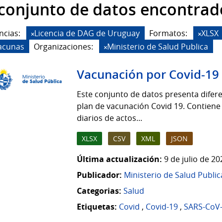
 conjunto de datos encontrad
ncias:
Licencia de DAG de Uruguay
Formatos:
XLSX
acunas
Organizaciones:
Ministerio de Salud Publica
Vacunación por Covid-19
Este conjunto de datos presenta difere
plan de vacunación Covid 19. Contiene
diarios de actos...
XLSX
CSV
XML
JSON
Última actualización:
9 de julio de 2
Publicador:
Ministerio de Salud Public
Categorias:
Salud
Etiquetas:
Covid
,
Covid-19
,
SARS-CoV