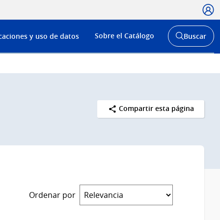
Usua
Menú
Sobre el Catálogo
caciones y uso de datos
Buscar
de
Abrir
buscador
navega
y
Compartir esta página
Ordenar por