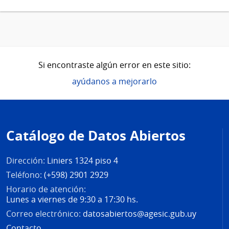
Si encontraste algún error en este sitio:
ayúdanos a mejorarlo
Pie
de
Catálogo de Datos Abiertos
página
Dirección:
Liniers 1324 piso 4
Teléfono:
(+598) 2901 2929
Horario de atención:
Lunes a viernes de 9:30 a 17:30 hs.
Correo electrónico:
datosabiertos@agesic.gub.uy
Contacto