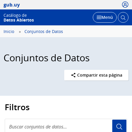
Usua
gub.uy
Catálogo de
Abrir
Desplegar
Menú
Datos Abiertos
busc
Inicio
Conjuntos de Datos
Conjuntos de Datos
Compartir esta página
Filtros
Buscar
conjuntos