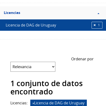
Filtro
Licencias
Licencias
Licencia de DAG de Uruguay
1
Ordenar por
1 conjunto de datos
encontrado
Licencias:
Licencia de DAG de Uruguay