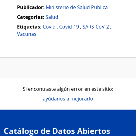
Publicador:
Ministerio de Salud Publica
Categorias:
Salud
Etiquetas:
Covid
,
Covid-19
,
SARS-CoV-2
,
Vacunas
Si encontraste algún error en este sitio:
ayúdanos a mejorarlo
Pie
de
Catálogo de Datos Abiertos
página