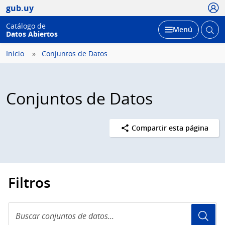
Usua
gub.uy
Catálogo de
Abrir
Desplegar
Menú
Datos Abiertos
busc
Inicio
Conjuntos de Datos
Conjuntos de Datos
Compartir esta página
Filtros
Buscar
conjuntos