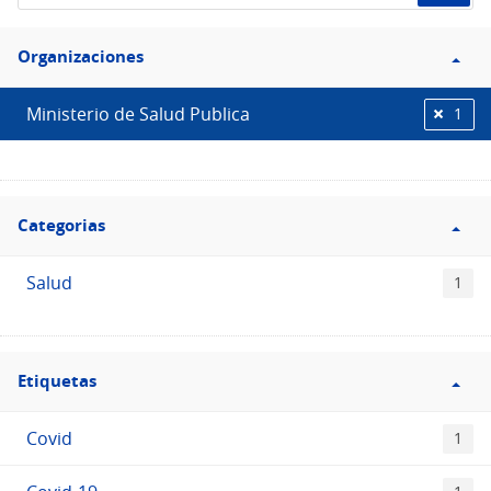
de
Filtro
datos...
Organizaciones
Organizaciones
Ministerio de Salud Publica
1
Filtro
Categorias
Categorias
Salud
1
Filtro
Etiquetas
Etiquetas
Covid
1