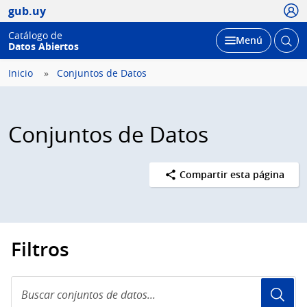
Usua
gub.uy
Catálogo de
Abrir
Desplegar
Menú
Datos Abiertos
busc
Inicio
Conjuntos de Datos
Conjuntos de Datos
Compartir esta página
Filtros
Buscar
conjuntos