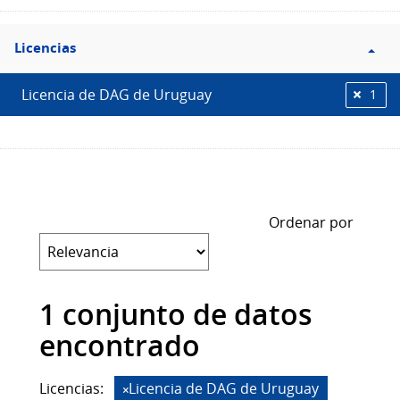
Filtro
Licencias
Licencias
Licencia de DAG de Uruguay
1
Ordenar por
1 conjunto de datos
encontrado
Licencias:
Licencia de DAG de Uruguay