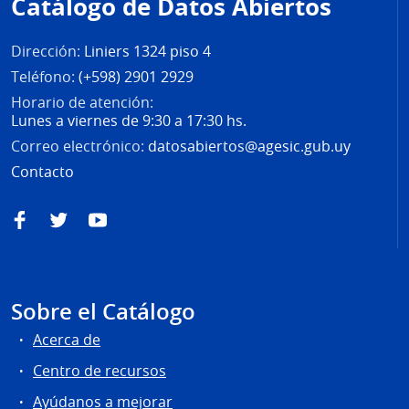
Catálogo de Datos Abiertos
página
Dirección:
Liniers 1324 piso 4
Teléfono:
(+598) 2901 2929
Horario de atención:
Lunes a viernes de 9:30 a 17:30 hs.
Correo electrónico:
datosabiertos@agesic.gub.uy
Contacto
Facebook
Twitter
YouTube
Sobre el Catálogo
Acerca de
Centro de recursos
Ayúdanos a mejorar