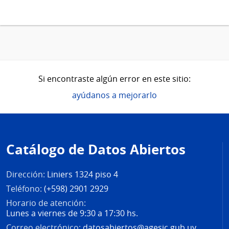
Si encontraste algún error en este sitio:
ayúdanos a mejorarlo
Pie
de
Catálogo de Datos Abiertos
página
Dirección:
Liniers 1324 piso 4
Teléfono:
(+598) 2901 2929
Horario de atención:
Lunes a viernes de 9:30 a 17:30 hs.
Correo electrónico:
datosabiertos@agesic.gub.uy