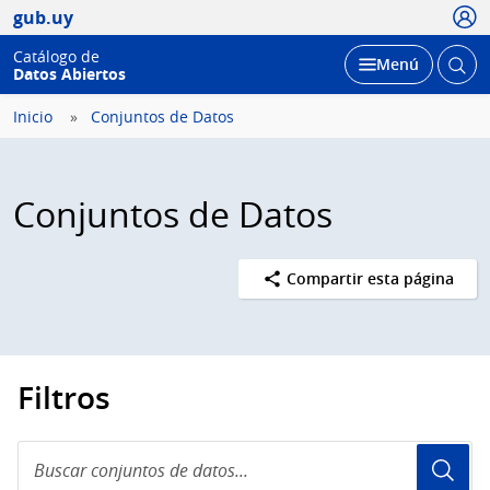
Usua
gub.uy
Catálogo de
Abrir
Desplegar
Menú
Datos Abiertos
busc
Inicio
Conjuntos de Datos
Conjuntos de Datos
Compartir esta página
Filtros
Buscar
conjuntos