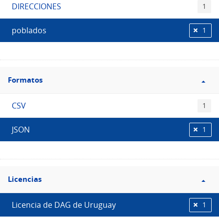
DIRECCIONES
1
poblados
1
Filtro
Formatos
Formatos
CSV
1
JSON
1
Filtro
Licencias
Licencias
Licencia de DAG de Uruguay
1