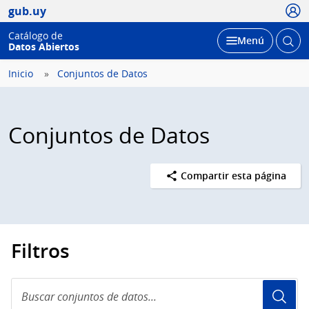
Usua
gub.uy
Catálogo de
Abrir
Desplegar
Menú
Datos Abiertos
busc
Inicio
Conjuntos de Datos
Conjuntos de Datos
Compartir esta página
Filtros
Buscar
conjuntos