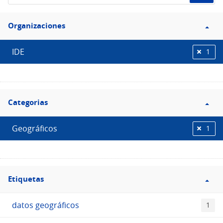
de
Filtro
datos...
Organizaciones
Organizaciones
IDE
1
Filtro
Categorias
Categorias
Geográficos
1
Filtro
Etiquetas
Etiquetas
datos geográficos
1