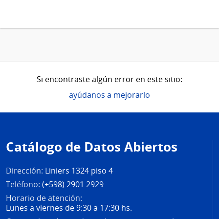
Si encontraste algún error en este sitio:
ayúdanos a mejorarlo
Pie
de
Catálogo de Datos Abiertos
página
Dirección:
Liniers 1324 piso 4
Teléfono:
(+598) 2901 2929
Horario de atención:
Lunes a viernes de 9:30 a 17:30 hs.