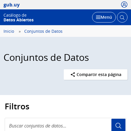
Usua
gub.uy
Catálogo de
Abrir
Desplegar
Menú
Datos Abiertos
busc
Inicio
Conjuntos de Datos
Conjuntos de Datos
Compartir esta página
Filtros
Buscar
conjuntos