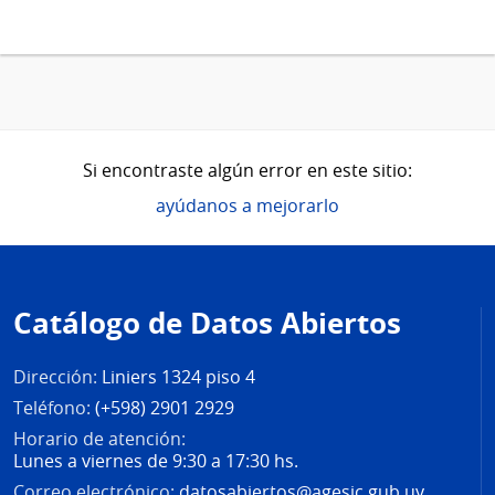
Si encontraste algún error en este sitio:
ayúdanos a mejorarlo
Pie
de
Catálogo de Datos Abiertos
página
Dirección:
Liniers 1324 piso 4
Teléfono:
(+598) 2901 2929
Horario de atención:
Lunes a viernes de 9:30 a 17:30 hs.
Correo electrónico:
datosabiertos@agesic.gub.uy