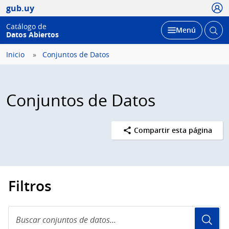
Usua
gub.uy
Catálogo de
Abrir
Desplegar
Menú
Datos Abiertos
busc
Inicio
Conjuntos de Datos
Conjuntos de Datos
Compartir esta página
Filtros
Buscar
conjuntos