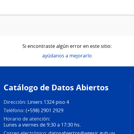
Si encontraste algún error en este sitio:
ayúdanos a mejorarlo
Pie
de
Catálogo de Datos Abiertos
página
Dirección:
Liniers 1324 piso 4
Teléfono:
(+598) 2901 2929
Horario de atención:
Lunes a viernes de 9:30 a 17:30 hs.
Correo electrónico:
datosabiertos@agesic.gub.uy