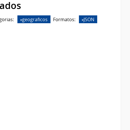
rados
gorias:
geograficos
Formatos:
JSON