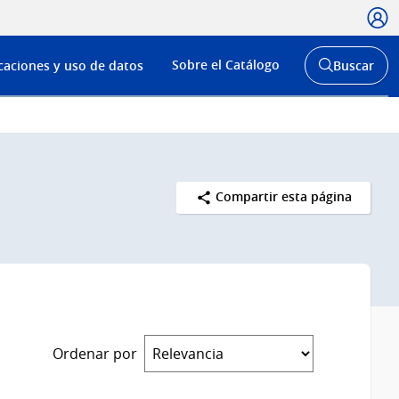
Usua
Menú
Sobre el Catálogo
caciones y uso de datos
Buscar
de
Abrir
buscador
navega
y
Compartir esta página
Ordenar por