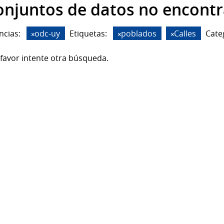
onjuntos de datos no encont
ncias:
odc-uy
Etiquetas:
poblados
Calles
Cate
favor intente otra búsqueda.