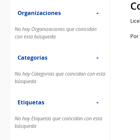
Filtro
datos...
C
Organizaciones
Organizaciones
Lice
No hay Organizaciones que coincidan
Por 
con esta búsqueda
Filtro
Categorias
Categorias
No hay Categorias que coincidan con esta
búsqueda
Filtro
Etiquetas
Etiquetas
No hay Etiquetas que coincidan con esta
búsqueda
Filtro