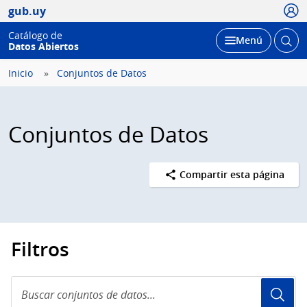
Usua
gub.uy
Catálogo de
Abrir
Desplegar
Menú
Datos Abiertos
busc
Inicio
Conjuntos de Datos
Conjuntos de Datos
Compartir esta página
Filtros
Buscar
conjuntos