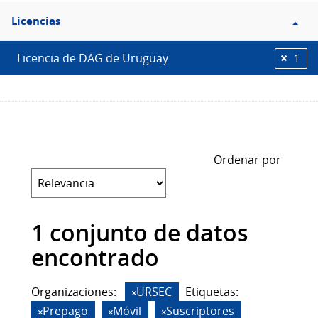
Filtro
Licencias
Licencias
Licencia de DAG de Uruguay
1
Ordenar por
1 conjunto de datos
encontrado
Organizaciones:
URSEC
Etiquetas:
Prepago
Móvil
Suscriptores