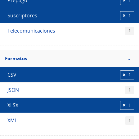
Prepago
1
Suscriptores
1
Telecomunicaciones
1
Filtro
Formatos
Formatos
CSV
1
JSON
1
XLSX
1
XML
1