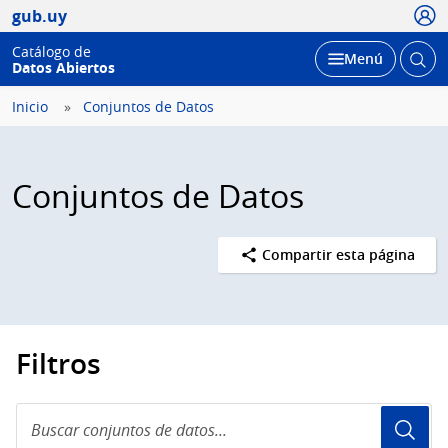
Usua
gub.uy
Catálogo de
Abrir
Desplegar
Menú
Datos Abiertos
busc
Inicio
Conjuntos de Datos
Conjuntos de Datos
Compartir esta página
Filtros
Buscar
conjuntos