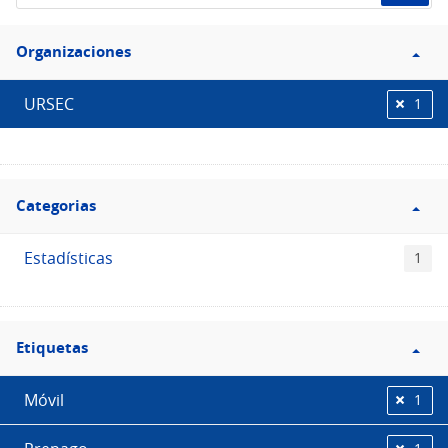
de
Filtro
datos...
Organizaciones
Organizaciones
URSEC
1
Filtro
Categorias
Categorias
Estadísticas
1
Filtro
Etiquetas
Etiquetas
Móvil
1