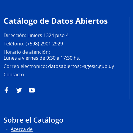
Pie
de
Catálogo de Datos Abiertos
página
Dirección:
Liniers 1324 piso 4
Teléfono:
(+598) 2901 2929
Horario de atención:
Lunes a viernes de 9:30 a 17:30 hs.
Correo electrónico:
datosabiertos@agesic.gub.uy
Contacto
Facebook
Twitter
YouTube
Sobre el Catálogo
Acerca de