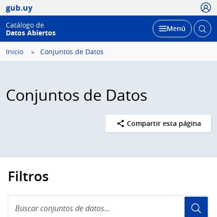
Usua
gub.uy
Catálogo de
Abrir
Desplegar
Menú
Datos Abiertos
busc
Inicio
Conjuntos de Datos
Conjuntos de Datos
Compartir esta página
Filtros
Buscar
conjuntos