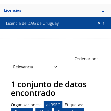
Filtro
Licencias
Licencias
Licencia de DAG de Uruguay
1
Ordenar por
1 conjunto de datos
encontrado
Organizaciones:
URSEC
Etiquetas: