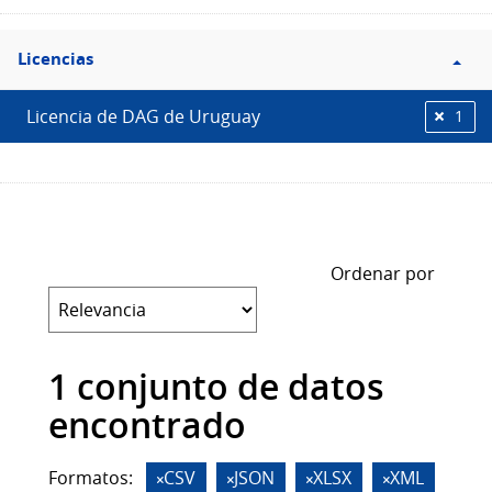
Filtro
Licencias
Licencias
Licencia de DAG de Uruguay
1
Ordenar por
1 conjunto de datos
encontrado
Formatos:
CSV
JSON
XLSX
XML