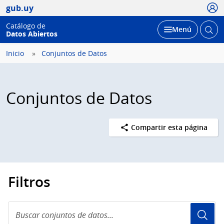
Usua
gub.uy
Catálogo de
Abrir
Desplegar
Menú
Datos Abiertos
busc
Inicio
Conjuntos de Datos
Conjuntos de Datos
Compartir esta página
Filtros
Buscar
conjuntos