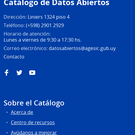
Catálogo de Datos Abiertos
página
Dirección:
Liniers 1324 piso 4
Teléfono:
(+598) 2901 2929
Horario de atención:
Lunes a viernes de 9:30 a 17:30 hs.
Correo electrónico:
datosabiertos@agesic.gub.uy
Contacto
Facebook
Twitter
YouTube
Sobre el Catálogo
Acerca de
Centro de recursos
Ayúdanos a mejorar