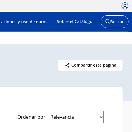
Usua
Menú
Sobre el Catálogo
caciones y uso de datos
Buscar
de
Abrir
buscador
navega
y
Compartir esta página
Ordenar por