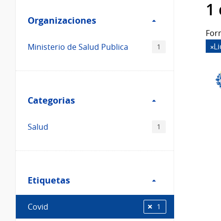
Filtro
datos...
1
Organizaciones
Organizaciones
For
L
Ministerio de Salud Publica
1
Filtro
Categorias
Categorias
Salud
1
Filtro
Etiquetas
Etiquetas
Covid
1