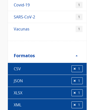
Covid-19
1
SARS-CoV-2
1
Vacunas
1
Filtro
Formatos
Formatos
CSV
1
JSON
1
XLSX
1
XML
1