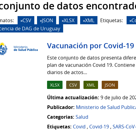
 conjunto de datos encontrad
matos:
CSV
JSON
XLSX
XML
Etiquetas:
C
icencia de DAG de Uruguay
Vacunación por Covid-19
Este conjunto de datos presenta difere
plan de vacunación Covid 19. Contiene
diarios de actos...
XLSX
CSV
XML
JSON
Última actualización:
9 de julio de 2
Publicador:
Ministerio de Salud Public
Categorias:
Salud
Etiquetas:
Covid
,
Covid-19
,
SARS-CoV