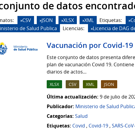
 conjunto de datos encontrad
matos:
CSV
JSON
XLSX
XML
Etiquetas:
C
inisterio de Salud Publica
Licencias:
Licencia de DAG d
Vacunación por Covid-19
Este conjunto de datos presenta difere
plan de vacunación Covid 19. Contiene
diarios de actos...
XLSX
CSV
XML
JSON
Última actualización:
9 de julio de 2
Publicador:
Ministerio de Salud Public
Categorias:
Salud
Etiquetas:
Covid
,
Covid-19
,
SARS-CoV