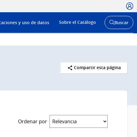
Usua
Menú
Sobre el Catálogo
caciones y uso de datos
Buscar
de
Abrir
buscador
navega
y
Compartir esta página
Ordenar por