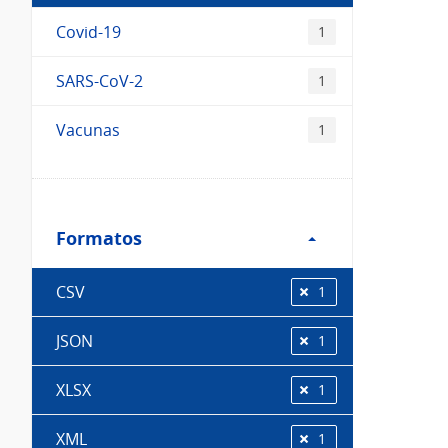
Covid-19
1
SARS-CoV-2
1
Vacunas
1
Filtro
Formatos
Formatos
CSV
1
JSON
1
XLSX
1
XML
1