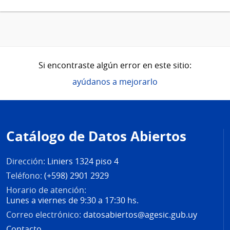
Si encontraste algún error en este sitio:
ayúdanos a mejorarlo
Pie
de
Catálogo de Datos Abiertos
página
Dirección:
Liniers 1324 piso 4
Teléfono:
(+598) 2901 2929
Horario de atención:
Lunes a viernes de 9:30 a 17:30 hs.
Correo electrónico:
datosabiertos@agesic.gub.uy
Contacto