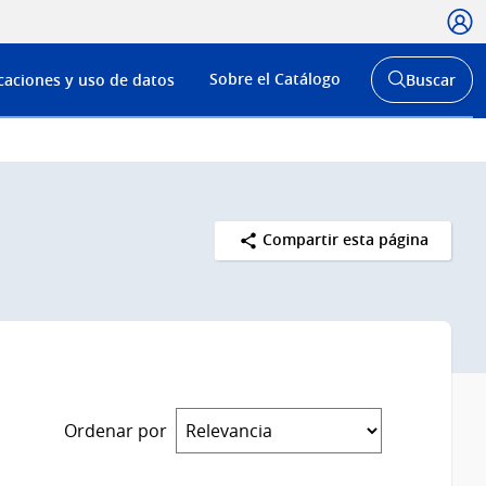
Usua
Menú
Sobre el Catálogo
caciones y uso de datos
Buscar
de
Abrir
buscador
navega
y
Compartir esta página
Ordenar por