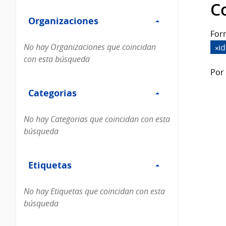
Filtro
datos...
C
Organizaciones
Organizaciones
For
No hay Organizaciones que coincidan
i
con esta búsqueda
Por 
Filtro
Categorias
Categorias
No hay Categorias que coincidan con esta
búsqueda
Filtro
Etiquetas
Etiquetas
No hay Etiquetas que coincidan con esta
búsqueda
Filtro