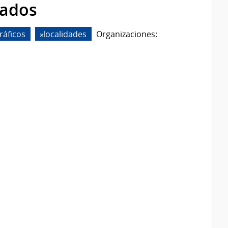
rados
ráficos
localidades
Organizaciones: