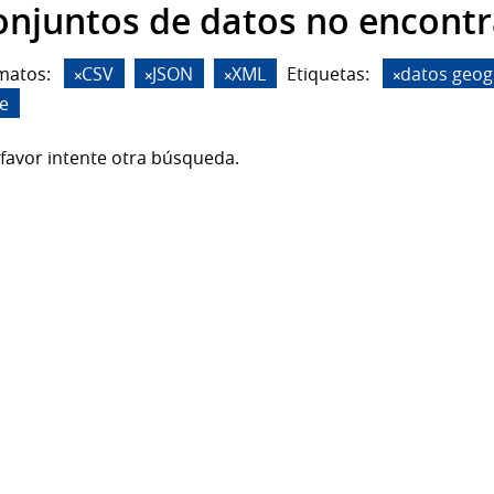
onjuntos de datos no encont
matos:
CSV
JSON
XML
Etiquetas:
datos geog
de
favor intente otra búsqueda.