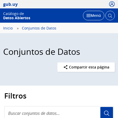
Usua
gub.uy
Catálogo de
Abrir
Desplegar
Menú
Datos Abiertos
busc
Inicio
Conjuntos de Datos
Conjuntos de Datos
Compartir esta página
Filtros
Buscar
conjuntos