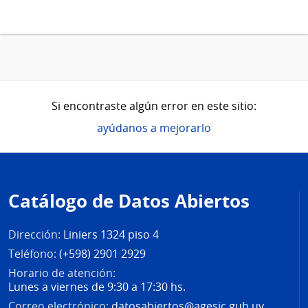
Si encontraste algún error en este sitio:
ayúdanos a mejorarlo
Pie
de
Catálogo de Datos Abiertos
página
Dirección:
Liniers 1324 piso 4
Teléfono:
(+598) 2901 2929
Horario de atención:
Lunes a viernes de 9:30 a 17:30 hs.
Correo electrónico:
datosabiertos@agesic.gub.uy