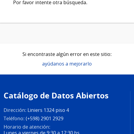
Por favor intente otra búsqueda.
Si encontraste algún error en este sitio:
ayúdanos a mejorarlo
Pie
de
Catálogo de Datos Abiertos
página
Dirección:
Liniers 1324 piso 4
Teléfono:
(+598) 2901 2929
Horario de atención:
Lunes a viernes de 9:30 a 17:30 hs.