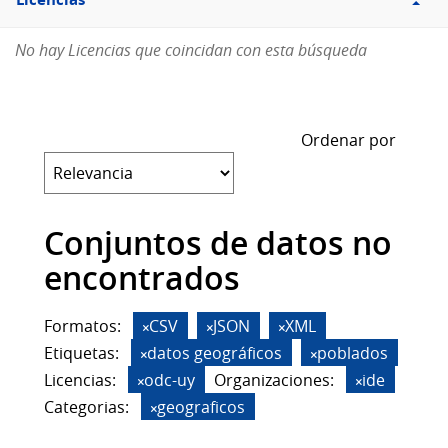
Licencias
No hay Licencias que coincidan con esta búsqueda
Ordenar por
Conjuntos de datos no
encontrados
Formatos:
CSV
JSON
XML
Etiquetas:
datos geográficos
poblados
Licencias:
odc-uy
Organizaciones:
ide
Categorias:
geograficos