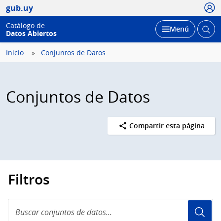
Usua
gub.uy
Catálogo de
Abrir
Desplegar
Menú
Datos Abiertos
busc
Inicio
Conjuntos de Datos
Conjuntos de Datos
Compartir esta página
Filtros
Buscar
conjuntos