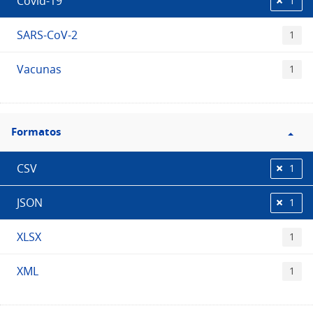
Covid-19
1
SARS-CoV-2
1
Vacunas
1
Filtro
Formatos
Formatos
CSV
1
JSON
1
XLSX
1
XML
1