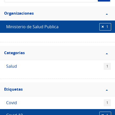
de
Filtro
datos...
Organizaciones
Organizaciones
Ministerio de Salud Publica
1
Filtro
Categorias
Categorias
Salud
1
Filtro
Etiquetas
Etiquetas
Covid
1