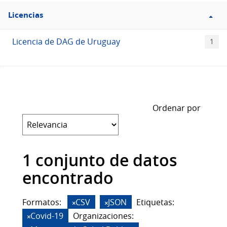
Filtro
Licencias
Licencias
Licencia de DAG de Uruguay
1
Ordenar por
1 conjunto de datos
encontrado
Formatos:
CSV
JSON
Etiquetas:
Covid-19
Organizaciones: