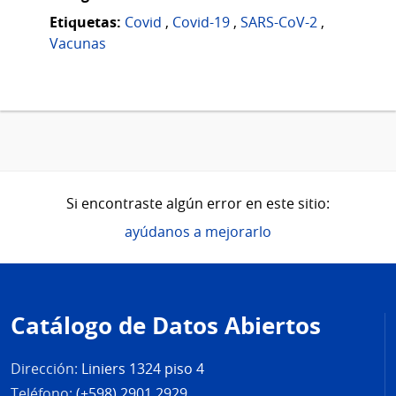
Etiquetas:
Covid
,
Covid-19
,
SARS-CoV-2
,
Vacunas
Si encontraste algún error en este sitio:
ayúdanos a mejorarlo
Pie
de
Catálogo de Datos Abiertos
página
Dirección:
Liniers 1324 piso 4
Teléfono:
(+598) 2901 2929