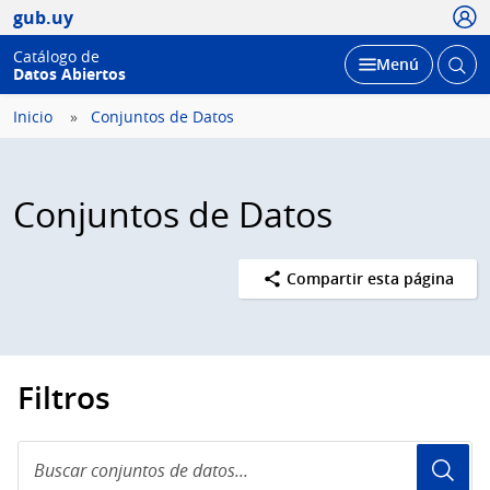
Usua
gub.uy
Catálogo de
Abrir
Desplegar
Menú
Datos Abiertos
busc
Inicio
Conjuntos de Datos
Conjuntos de Datos
Compartir esta página
Filtros
Buscar
conjuntos