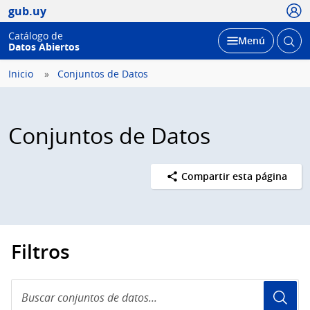
Usua
gub.uy
Catálogo de
Abrir
Desplegar
Menú
Datos Abiertos
busc
Inicio
Conjuntos de Datos
Conjuntos de Datos
Compartir esta página
Filtros
Buscar
conjuntos