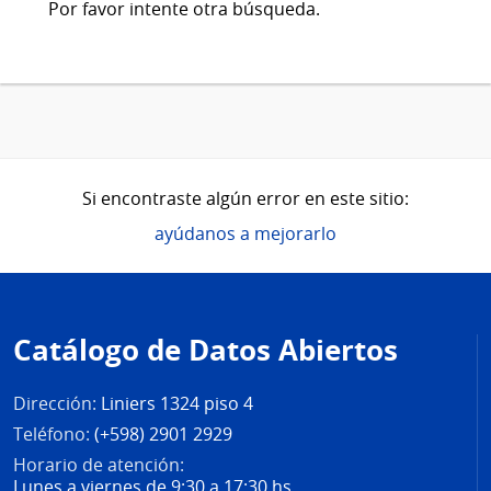
Por favor intente otra búsqueda.
Si encontraste algún error en este sitio:
ayúdanos a mejorarlo
Pie
de
Catálogo de Datos Abiertos
página
Dirección:
Liniers 1324 piso 4
Teléfono:
(+598) 2901 2929
Horario de atención:
Lunes a viernes de 9:30 a 17:30 hs.