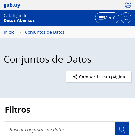
Usua
gub.uy
Catálogo de
Abrir
Desplegar
Menú
Datos Abiertos
busc
Inicio
Conjuntos de Datos
Conjuntos de Datos
Compartir esta página
Filtros
Buscar
conjuntos