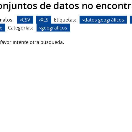
onjuntos de datos no encont
matos:
CSV
XLS
Etiquetas:
datos geográficos
de
Categorias:
geograficos
favor intente otra búsqueda.