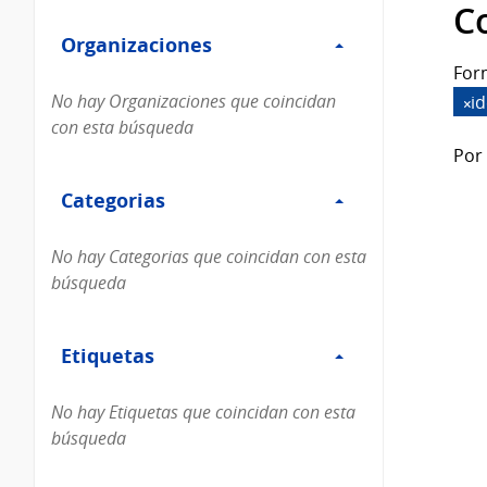
Filtro
datos...
C
Organizaciones
Organizaciones
For
No hay Organizaciones que coincidan
i
con esta búsqueda
Por 
Filtro
Categorias
Categorias
No hay Categorias que coincidan con esta
búsqueda
Filtro
Etiquetas
Etiquetas
No hay Etiquetas que coincidan con esta
búsqueda
Filtro