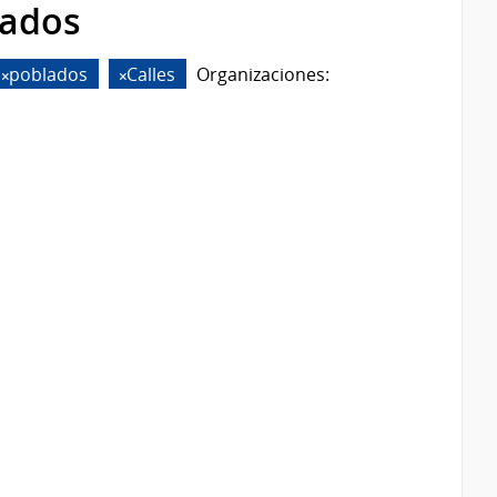
rados
poblados
Calles
Organizaciones: