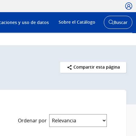
Usua
Menú
Sobre el Catálogo
caciones y uso de datos
Buscar
de
Abrir
buscador
navega
y
Compartir esta página
Ordenar por