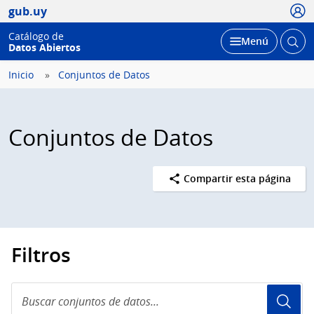
Usua
gub.uy
Catálogo de
Abrir
Desplegar
Menú
Datos Abiertos
busc
Inicio
Conjuntos de Datos
Conjuntos de Datos
Compartir esta página
Filtros
Buscar
conjuntos