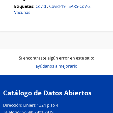
Etiquetas:
Covid
,
Covid-19
,
SARS-CoV-2
,
Vacunas
Si encontraste algún error en este sitio:
ayúdanos a mejorarlo
Pie
de
Catálogo de Datos Abiertos
página
Dirección:
Liniers 1324 piso 4
Teléfono:
(+598) 2901 2929