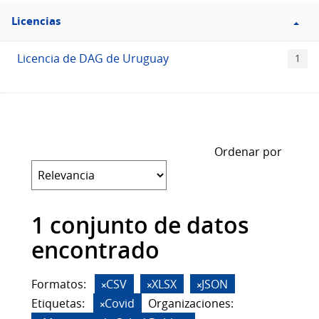
Filtro
Licencias
Licencias
Licencia de DAG de Uruguay
1
Ordenar por
1 conjunto de datos
encontrado
Formatos:
CSV
XLSX
JSON
Etiquetas:
Covid
Organizaciones: