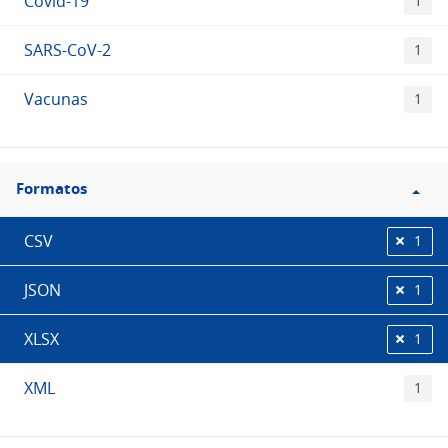
Covid-19
1
SARS-CoV-2
1
Vacunas
1
Filtro
Formatos
Formatos
CSV
1
JSON
1
XLSX
1
XML
1