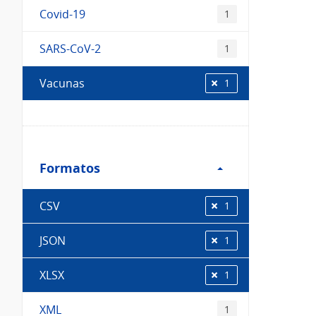
Covid-19
1
SARS-CoV-2
1
Vacunas
1
Filtro
Formatos
Formatos
CSV
1
JSON
1
XLSX
1
XML
1