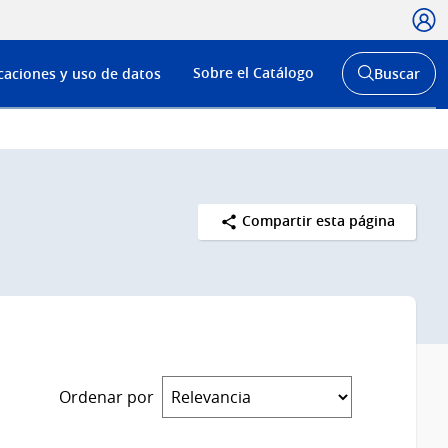
Usua
Menú
Sobre el Catálogo
caciones y uso de datos
Buscar
de
Abrir
buscador
navega
y
Compartir esta página
Ordenar por