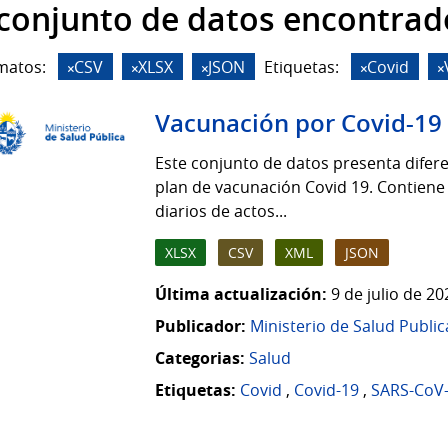
 conjunto de datos encontrad
matos:
CSV
XLSX
JSON
Etiquetas:
Covid
Vacunación por Covid-19
Este conjunto de datos presenta difere
plan de vacunación Covid 19. Contiene
diarios de actos...
XLSX
CSV
XML
JSON
Última actualización:
9 de julio de 2
Publicador:
Ministerio de Salud Public
Categorias:
Salud
Etiquetas:
Covid
,
Covid-19
,
SARS-CoV