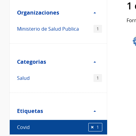
Filtro
datos...
1
Organizaciones
Organizaciones
For
Ministerio de Salud Publica
1
Filtro
Categorias
Categorias
Salud
1
Filtro
Etiquetas
Etiquetas
Covid
1