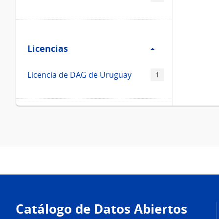
Filtro
Licencias
Licencias
Licencia de DAG de Uruguay
1
Pie
de
Catálogo de Datos Abiertos
página