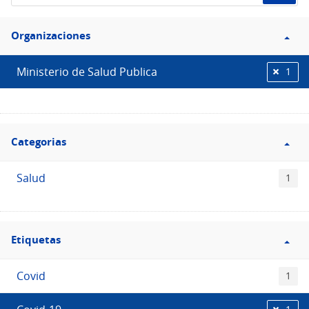
de
Filtro
datos...
Organizaciones
Organizaciones
Ministerio de Salud Publica
1
Filtro
Categorias
Categorias
Salud
1
Filtro
Etiquetas
Etiquetas
Covid
1