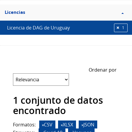
Filtro
Licencias
Licencias
Licencia de DAG de Uruguay
1
Ordenar por
1 conjunto de datos
encontrado
Formatos:
CSV
XLSX
JSON