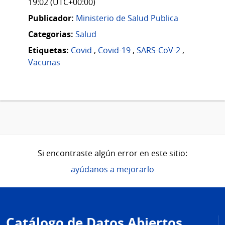
19:02 (UTC+00:00)
Publicador:
Ministerio de Salud Publica
Categorias:
Salud
Etiquetas:
Covid
,
Covid-19
,
SARS-CoV-2
,
Vacunas
Si encontraste algún error en este sitio:
ayúdanos a mejorarlo
Pie
de
Catálogo de Datos Abiertos