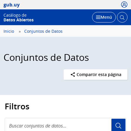
Usua
gub.uy
Catálogo de
Abrir
Desplegar
Menú
Datos Abiertos
busc
Inicio
Conjuntos de Datos
Conjuntos de Datos
Compartir esta página
Filtros
Buscar
conjuntos