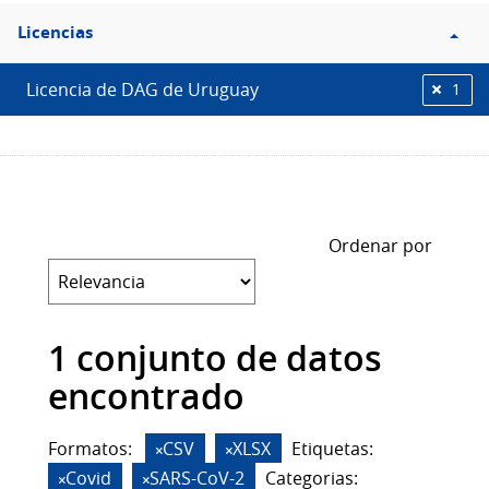
Filtro
Licencias
Licencias
Licencia de DAG de Uruguay
1
Ordenar por
1 conjunto de datos
encontrado
Formatos:
CSV
XLSX
Etiquetas:
Covid
SARS-CoV-2
Categorias: