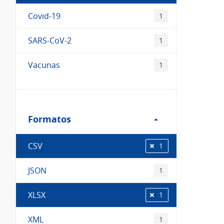
Covid-19
1
SARS-CoV-2
1
Vacunas
1
Filtro
Formatos
Formatos
CSV
1
JSON
1
XLSX
1
XML
1