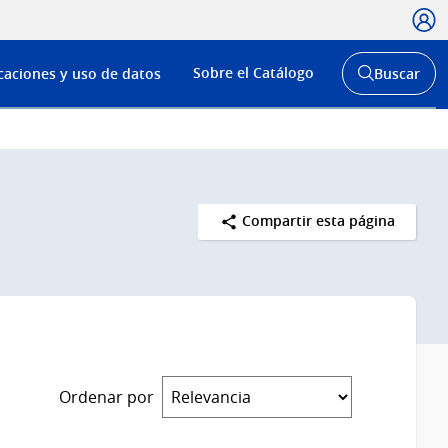
Usua
Menú
Sobre el Catálogo
caciones y uso de datos
Buscar
de
Abrir
buscador
navega
y
Compartir esta página
Ordenar por