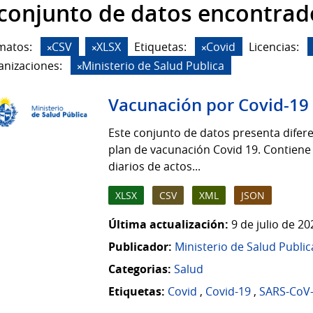
 conjunto de datos encontrad
matos:
CSV
XLSX
Etiquetas:
Covid
Licencias:
anizaciones:
Ministerio de Salud Publica
Vacunación por Covid-19
Este conjunto de datos presenta difere
plan de vacunación Covid 19. Contiene
diarios de actos...
XLSX
CSV
XML
JSON
Última actualización:
9 de julio de 2
Publicador:
Ministerio de Salud Public
Categorias:
Salud
Etiquetas:
Covid
,
Covid-19
,
SARS-CoV