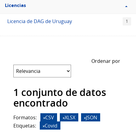
Filtro
Licencias
Licencias
Licencia de DAG de Uruguay
1
Ordenar por
1 conjunto de datos
encontrado
Formatos:
CSV
XLSX
JSON
Etiquetas:
Covid