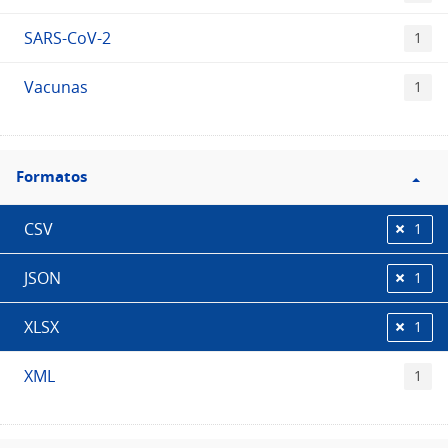
SARS-CoV-2
1
Vacunas
1
Filtro
Formatos
Formatos
CSV
1
JSON
1
XLSX
1
XML
1