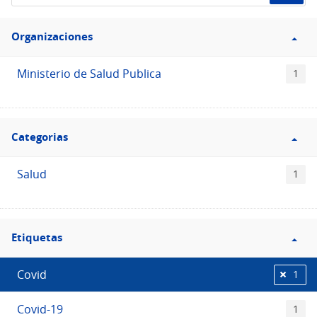
de
Filtro
datos...
Organizaciones
Organizaciones
Ministerio de Salud Publica
1
Filtro
Categorias
Categorias
Salud
1
Filtro
Etiquetas
Etiquetas
Covid
1
Covid-19
1