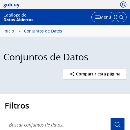
Usua
gub.uy
Catálogo de
Abrir
Desplegar
Menú
Datos Abiertos
busc
Inicio
Conjuntos de Datos
Conjuntos de Datos
Compartir esta página
Filtros
Buscar
conjuntos