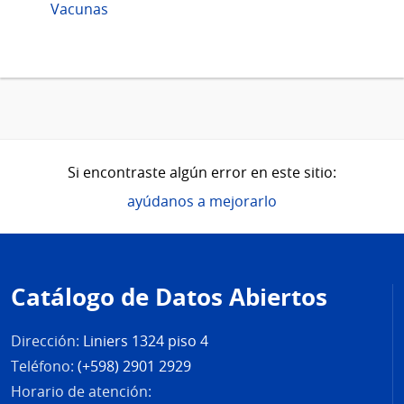
Vacunas
Si encontraste algún error en este sitio:
ayúdanos a mejorarlo
Pie
de
Catálogo de Datos Abiertos
página
Dirección:
Liniers 1324 piso 4
Teléfono:
(+598) 2901 2929
Horario de atención: