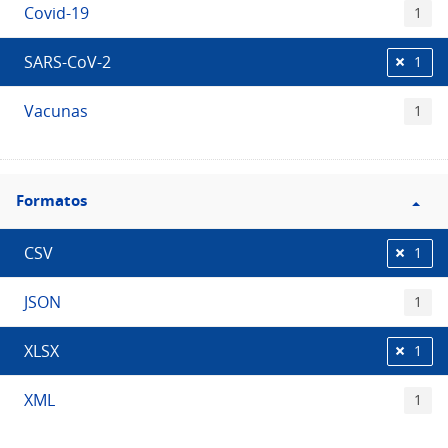
Covid-19
1
SARS-CoV-2
1
Vacunas
1
Filtro
Formatos
Formatos
CSV
1
JSON
1
XLSX
1
XML
1