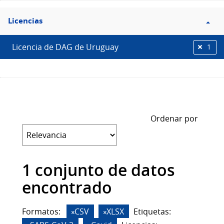
Filtro
Licencias
Licencias
Licencia de DAG de Uruguay
1
Ordenar por
1 conjunto de datos
encontrado
Formatos:
CSV
XLSX
Etiquetas: