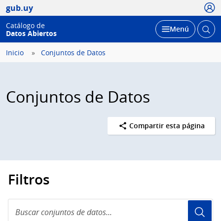
Usua
gub.uy
Catálogo de
Abrir
Desplegar
Menú
Datos Abiertos
busc
Inicio
Conjuntos de Datos
Conjuntos de Datos
Compartir esta página
Filtros
Buscar
conjuntos