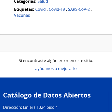
Categorias:
Salud
Etiquetas:
Covid
,
Covid-19
,
SARS-CoV-2
,
Vacunas
Si encontraste algún error en este sitio:
ayúdanos a mejorarlo
Pie
de
Catálogo de Datos Abiertos
página
Dirección:
Liniers 1324 piso 4