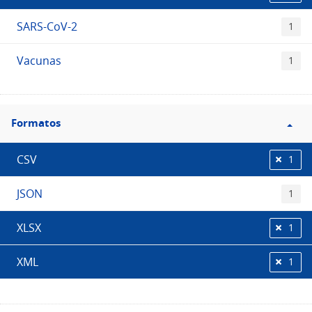
SARS-CoV-2
1
Vacunas
1
Filtro
Formatos
Formatos
CSV
1
JSON
1
XLSX
1
XML
1