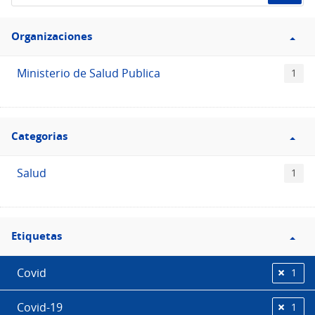
de
Filtro
datos...
Organizaciones
Organizaciones
Ministerio de Salud Publica
1
Filtro
Categorias
Categorias
Salud
1
Filtro
Etiquetas
Etiquetas
Covid
1
Covid-19
1