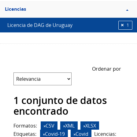
Filtro
Licencias
Licencias
Licencia de DAG de Uruguay
1
Ordenar por
1 conjunto de datos
encontrado
Formatos:
CSV
XML
XLSX
Etiquetas:
Covid-19
Covid
Licencias: