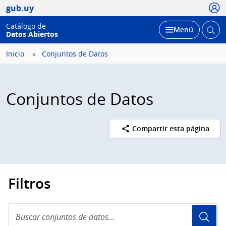
Usua
gub.uy
Catálogo de
Abrir
Desplegar
Menú
Datos Abiertos
busc
Inicio
Conjuntos de Datos
Conjuntos de Datos
Compartir esta página
Filtros
Buscar
conjuntos