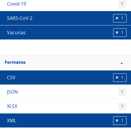
Covid-19
1
SARS-CoV-2
1
Vacunas
1
Filtro
Formatos
Formatos
CSV
1
JSON
1
XLSX
1
XML
1