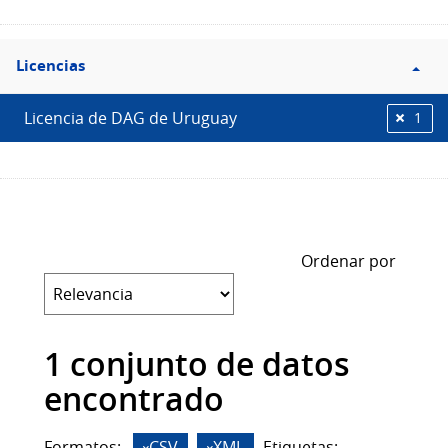
Filtro
Licencias
Licencias
Licencia de DAG de Uruguay
1
Ordenar por
1 conjunto de datos
encontrado
Formatos:
CSV
XML
Etiquetas: