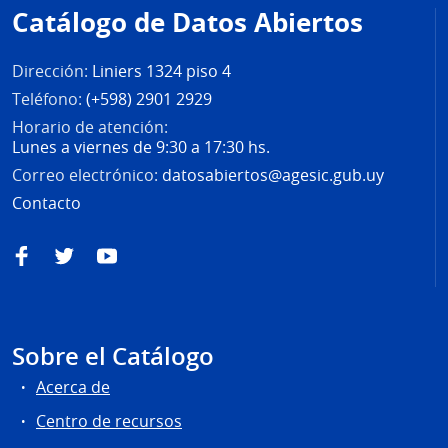
de
Catálogo de Datos Abiertos
página
Dirección:
Liniers 1324 piso 4
Teléfono:
(+598) 2901 2929
Horario de atención:
Lunes a viernes de 9:30 a 17:30 hs.
Correo electrónico:
datosabiertos@agesic.gub.uy
Contacto
Facebook
Twitter
YouTube
Sobre el Catálogo
Acerca de
Centro de recursos