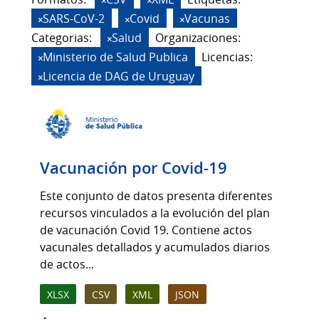
SARS-CoV-2
Covid
Vacunas
Categorias:
Salud
Organizaciones:
Ministerio de Salud Publica
Licencias:
Licencia de DAG de Uruguay
Vacunación por Covid-19
Este conjunto de datos presenta diferentes
recursos vinculados a la evolución del plan
de vacunación Covid 19. Contiene actos
vacunales detallados y acumulados diarios
de actos...
XLSX
CSV
XML
JSON