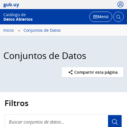
Usua
gub.uy
Catálogo de
Abrir
Desplegar
Menú
Datos Abiertos
busc
Inicio
Conjuntos de Datos
Conjuntos de Datos
Compartir esta página
Filtros
Buscar
conjuntos