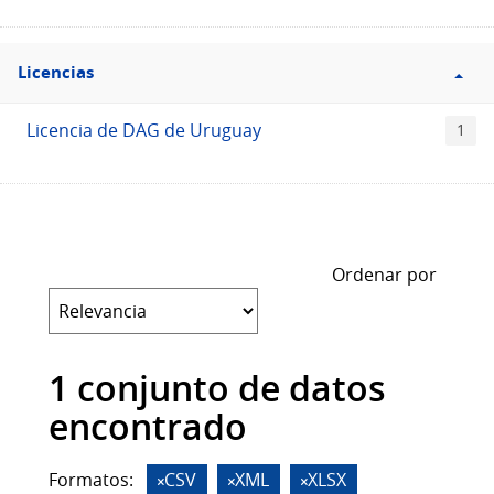
Filtro
Licencias
Licencias
Licencia de DAG de Uruguay
1
Ordenar por
1 conjunto de datos
encontrado
Formatos:
CSV
XML
XLSX