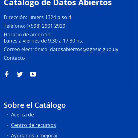
Catálogo de Datos Abiertos
página
Dirección:
Liniers 1324 piso 4
Teléfono:
(+598) 2901 2929
Horario de atención:
Lunes a viernes de 9:30 a 17:30 hs.
Correo electrónico:
datosabiertos@agesic.gub.uy
Contacto
Facebook
Twitter
YouTube
Sobre el Catálogo
Acerca de
Centro de recursos
Ayúdanos a mejorar