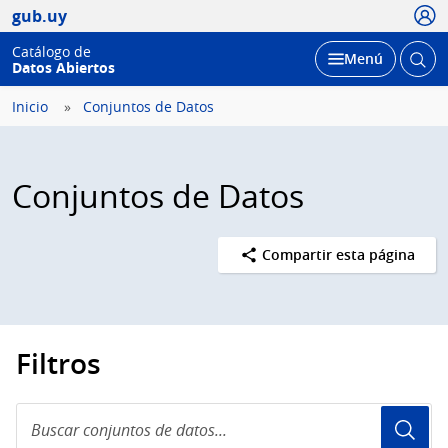
Usua
gub.uy
Catálogo de
Abrir
Desplegar
Menú
Datos Abiertos
busc
Inicio
Conjuntos de Datos
Conjuntos de Datos
Compartir esta página
Filtros
Buscar
conjuntos