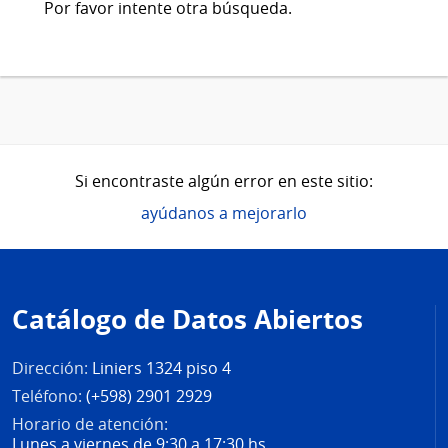
Por favor intente otra búsqueda.
Si encontraste algún error en este sitio:
ayúdanos a mejorarlo
Pie
de
Catálogo de Datos Abiertos
página
Dirección:
Liniers 1324 piso 4
Teléfono:
(+598) 2901 2929
Horario de atención:
Lunes a viernes de 9:30 a 17:30 hs.