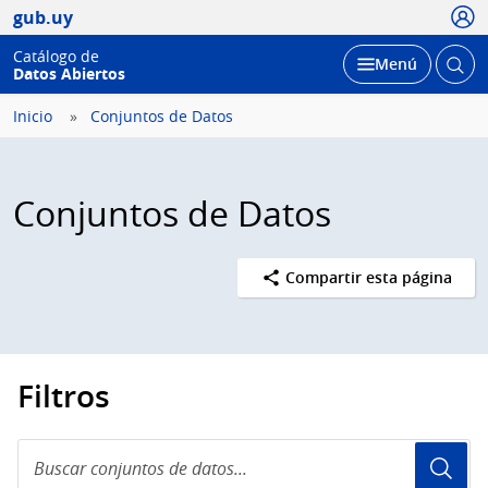
Usua
gub.uy
Catálogo de
Abrir
Desplegar
Menú
Datos Abiertos
busc
Inicio
Conjuntos de Datos
Conjuntos de Datos
Compartir esta página
Filtros
Buscar
conjuntos