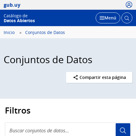
Usua
gub.uy
Catálogo de
Abrir
Desplegar
Menú
Datos Abiertos
busc
Inicio
Conjuntos de Datos
Conjuntos de Datos
Compartir esta página
Filtros
Buscar
conjuntos