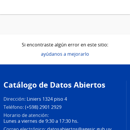
Si encontraste algún error en este sitio:
ayúdanos a mejorarlo
Pie
de
Catálogo de Datos Abiertos
página
Dirección:
Liniers 1324 piso 4
Teléfono:
(+598) 2901 2929
Horario de atención:
Lunes a viernes de 9:30 a 17:30 hs.
Correo electrónico:
datosabiertos@agesic.gub.uy