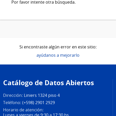
Por favor intente otra búsqueda.
Si encontraste algún error en este sitio:
ayúdanos a mejorarlo
Pie
de
Catálogo de Datos Abiertos
página
Dirección:
Liniers 1324 piso 4
Teléfono:
(+598) 2901 2929
Horario de atención:
Lunes a viernes de 9:30 a 17:30 hs.