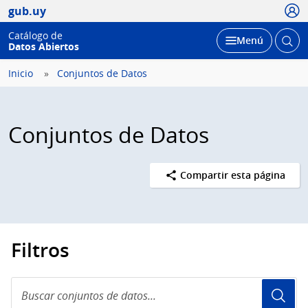
Usua
gub.uy
Catálogo de
Abrir
Desplegar
Menú
Datos Abiertos
busc
Inicio
Conjuntos de Datos
Conjuntos de Datos
Compartir esta página
Filtros
Buscar
conjuntos