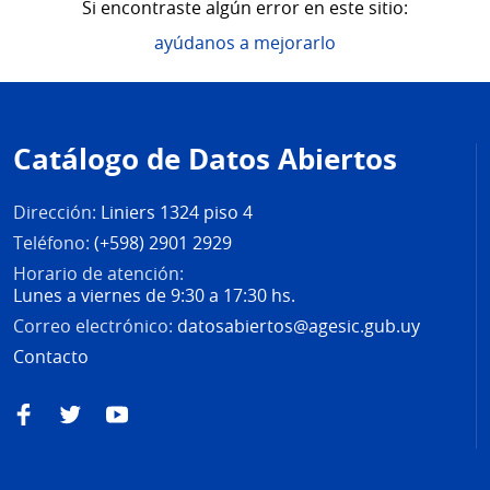
Si encontraste algún error en este sitio:
ayúdanos a mejorarlo
Pie
de
Catálogo de Datos Abiertos
página
Dirección:
Liniers 1324 piso 4
Teléfono:
(+598) 2901 2929
Horario de atención:
Lunes a viernes de 9:30 a 17:30 hs.
Correo electrónico:
datosabiertos@agesic.gub.uy
Contacto
Facebook
Twitter
YouTube