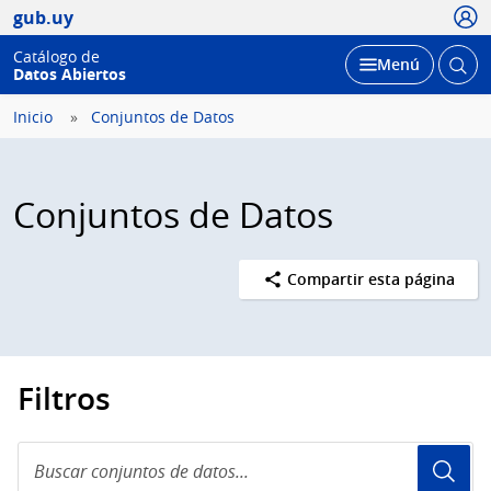
Usua
gub.uy
Catálogo de
Abrir
Desplegar
Menú
Datos Abiertos
busc
Inicio
Conjuntos de Datos
Conjuntos de Datos
Compartir esta página
Filtros
Buscar
conjuntos