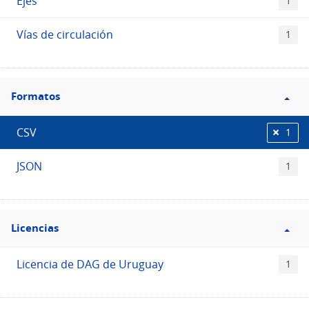
Ejes
1
Vías de circulación
1
Filtro
Formatos
Formatos
CSV
1
JSON
1
Filtro
Licencias
Licencias
Licencia de DAG de Uruguay
1