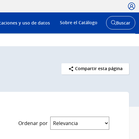
Usua
Menú
Sobre el Catálogo
caciones y uso de datos
Buscar
de
Abrir
buscador
navega
y
Compartir esta página
Ordenar por