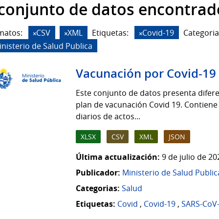
 conjunto de datos encontrad
matos:
CSV
XML
Etiquetas:
Covid-19
Categoria
inisterio de Salud Publica
Vacunación por Covid-19
Este conjunto de datos presenta difere
plan de vacunación Covid 19. Contiene
diarios de actos...
XLSX
CSV
XML
JSON
Última actualización:
9 de julio de 2
Publicador:
Ministerio de Salud Public
Categorias:
Salud
Etiquetas:
Covid
,
Covid-19
,
SARS-CoV