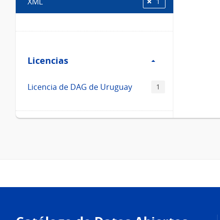
XML
1
Filtro
Licencias
Licencias
Licencia de DAG de Uruguay
1
Pie
de