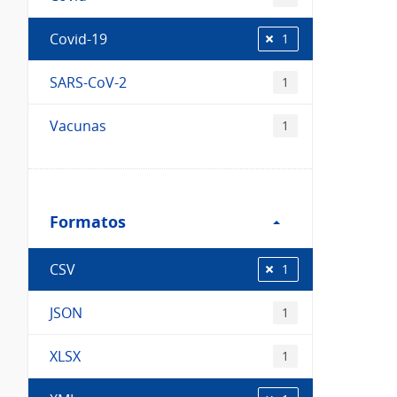
Covid-19
1
SARS-CoV-2
1
Vacunas
1
Filtro
Formatos
Formatos
CSV
1
JSON
1
XLSX
1