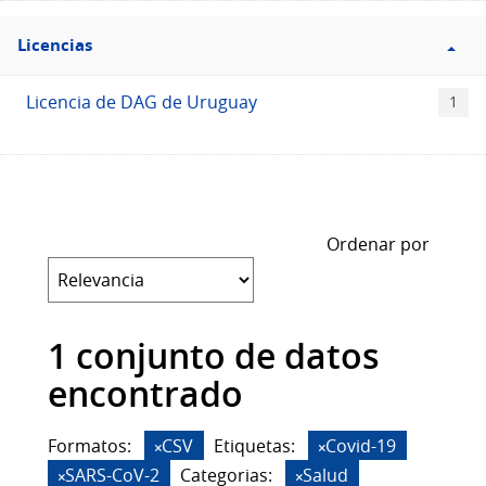
Filtro
Licencias
Licencias
Licencia de DAG de Uruguay
1
Ordenar por
1 conjunto de datos
encontrado
Formatos:
CSV
Etiquetas:
Covid-19
SARS-CoV-2
Categorias:
Salud