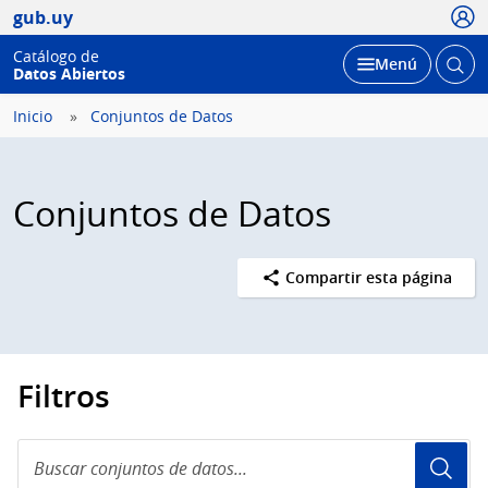
Usua
gub.uy
Catálogo de
Abrir
Desplegar
Menú
Datos Abiertos
busc
Inicio
Conjuntos de Datos
Conjuntos de Datos
Compartir esta página
Filtros
Buscar
conjuntos