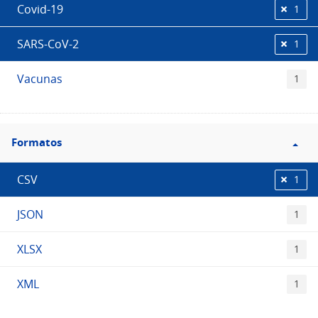
Covid-19
1
SARS-CoV-2
1
Vacunas
1
Filtro
Formatos
Formatos
CSV
1
JSON
1
XLSX
1
XML
1