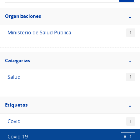
de
Filtro
datos...
Organizaciones
Organizaciones
Ministerio de Salud Publica
1
Filtro
Categorias
Categorias
Salud
1
Filtro
Etiquetas
Etiquetas
Covid
1
Covid-19
1