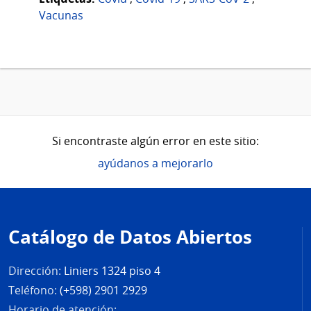
Vacunas
Si encontraste algún error en este sitio:
ayúdanos a mejorarlo
Pie
de
Catálogo de Datos Abiertos
página
Dirección:
Liniers 1324 piso 4
Teléfono:
(+598) 2901 2929
Horario de atención: