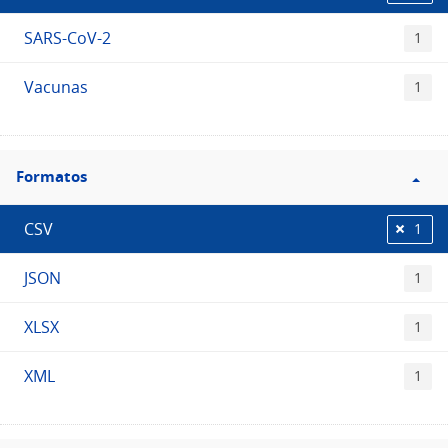
SARS-CoV-2
1
Vacunas
1
Filtro
Formatos
Formatos
CSV
1
JSON
1
XLSX
1
XML
1