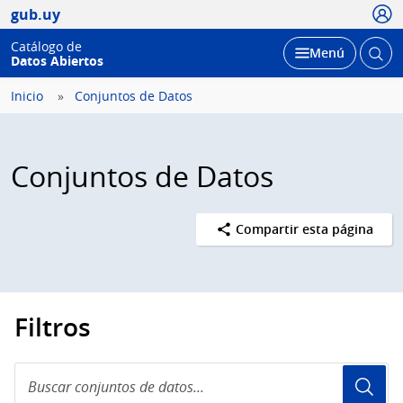
Usua
gub.uy
Catálogo de
Abrir
Desplegar
Menú
Datos Abiertos
busc
Inicio
Conjuntos de Datos
Conjuntos de Datos
Compartir esta página
Filtros
Buscar
conjuntos