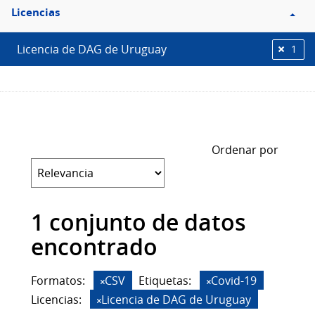
Filtro
Licencias
Licencias
Licencia de DAG de Uruguay
1
Ordenar por
1 conjunto de datos
encontrado
Formatos:
CSV
Etiquetas:
Covid-19
Licencias:
Licencia de DAG de Uruguay