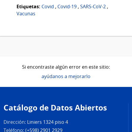
Etiquetas:
Covid
,
Covid-19
,
SARS-CoV-2
,
Vacunas
Si encontraste algún error en este sitio:
ayúdanos a mejorarlo
Pie
de
Catálogo de Datos Abiertos
página
Dirección:
Liniers 1324 piso 4
Teléfono:
(+598) 2901 2929