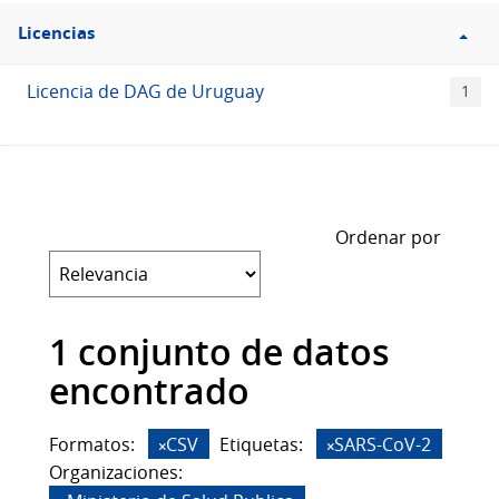
Filtro
Licencias
Licencias
Licencia de DAG de Uruguay
1
Ordenar por
1 conjunto de datos
encontrado
Formatos:
CSV
Etiquetas:
SARS-CoV-2
Organizaciones: