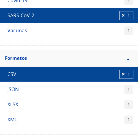
Covid-19
1
SARS-CoV-2
1
Vacunas
1
Filtro
Formatos
Formatos
CSV
1
JSON
1
XLSX
1
XML
1