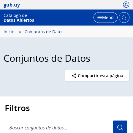
Usua
gub.uy
Catálogo de
Abrir
Desplegar
Menú
Datos Abiertos
busc
Inicio
Conjuntos de Datos
Conjuntos de Datos
Compartir esta página
Filtros
Buscar
conjuntos