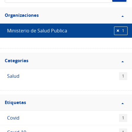
de
Filtro
datos...
Organizaciones
Organizaciones
Ministerio de Salud Publica
1
Filtro
Categorias
Categorias
Salud
1
Filtro
Etiquetas
Etiquetas
Covid
1